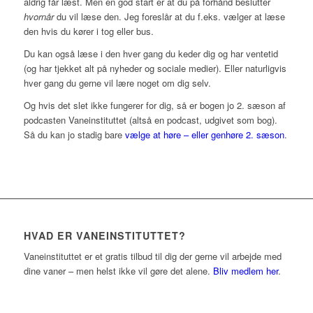
aldrig får læst. Men en god start er at du på forhånd beslutter
hvornår
du vil læse den.
Jeg foreslår at du f.eks. vælger at læse
den hvis du kører i tog eller bus.
Du kan også læse i den hver gang du keder dig og har ventetid
(og har tjekket alt på nyheder og sociale medier). Eller naturligvis
hver gang du gerne vil lære noget om dig selv.
Og hvis det slet ikke fungerer for dig, så er bogen jo 2. sæson af
podcasten Vaneinstituttet (altså en podcast, udgivet som bog).
Så du kan jo stadig bare
vælge at høre – eller genhøre 2. sæson
.
HVAD ER VANEINSTITUTTET?
Vaneinstituttet er et gratis tilbud til dig der gerne vil arbejde med
dine vaner – men helst ikke vil gøre det alene.
Bliv medlem her
.