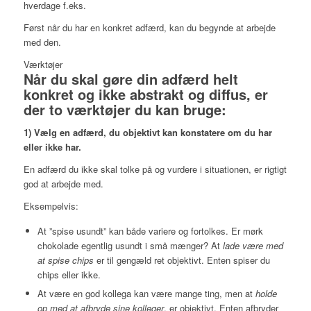
hverdage f.eks.
Først når du har en konkret adfærd, kan du begynde at arbejde
med den.
Værktøjer
Når du skal gøre din adfærd helt
konkret og ikke abstrakt og diffus, er
der to værktøjer du kan bruge:
1) Vælg en adfærd, du objektivt kan konstatere om du har
eller ikke har.
En adfærd du ikke skal tolke på og vurdere i situationen, er rigtigt
god at arbejde med.
Eksempelvis:
At ”spise usundt” kan både variere og fortolkes. Er mørk
chokolade egentlig usundt i små mænger? At
lade være med
at spise chips
er til gengæld ret objektivt. Enten spiser du
chips eller ikke.
At være en god kollega kan være mange ting, men at
holde
op med at afbryde sine kolleger
, er objektivt. Enten afbryder