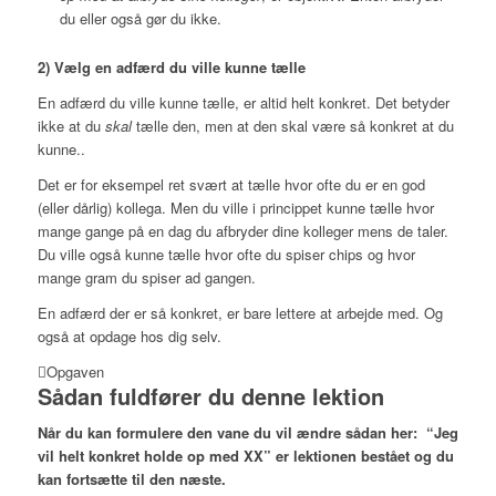
du eller også gør du ikke.
2) Vælg en adfærd du ville kunne tælle
En adfærd du ville kunne tælle, er altid helt konkret. Det betyder
ikke at du
skal
tælle den, men at den skal være så konkret at du
kunne..
Det er for eksempel ret svært at tælle hvor ofte du er en god
(eller dårlig) kollega. Men du ville i princippet kunne tælle hvor
mange gange på en dag du afbryder dine kolleger mens de taler.
Du ville også kunne tælle hvor ofte du spiser chips og hvor
mange gram du spiser ad gangen.
En adfærd der er så konkret, er bare lettere at arbejde med. Og
også at opdage hos dig selv.
Opgaven
Sådan fuldfører du denne lektion
Når du kan formulere den vane du vil ændre sådan her:
“Jeg
vil helt konkret holde op med XX”
e
r lektionen bestået og du
kan fortsætte til den næste.