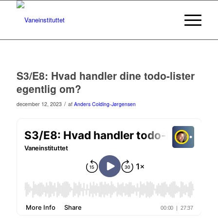
S3/E8: Hvad handler dine todo-lister
egentlig om?
/
december 12, 2023
af
Anders Colding-Jørgensen