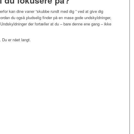
al du fokusere på?
erfor kan dine vaner “skubbe rundt med dig ” ved at give dig
ordan du også pludselig finder på en mase gode undskyldninger,
Undskyldninger der fortæller at du – bare denne ene gang – ikke
 Du er nået langt.