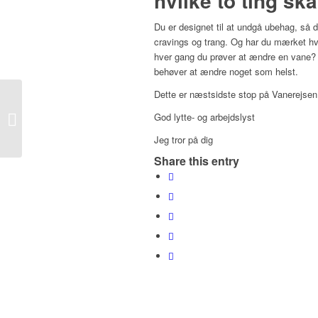
hvilke to ting sk
Du er designet til at undgå ubehag, så d
cravings og trang. Og har du mærket hv
hver gang du prøver at ændre en vane? 
behøver at ændre noget som helst.
Dette er næstsidste stop på Vanerejsen.
S2/E5 (Vanerejsen)
God lytte- og arbejdslyst
VANEKRIMI: “Erik” og
køleskabsmysteriet!
Jeg tror på dig
Share this entry