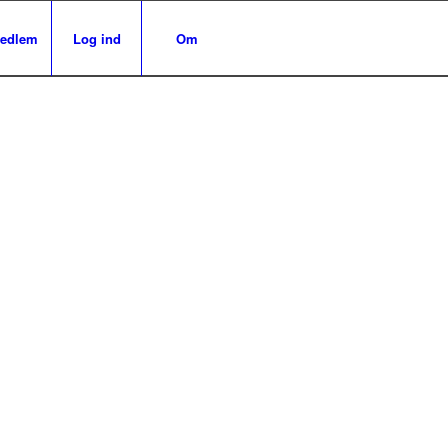
medlem
Log ind
Om