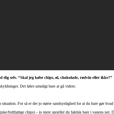
dig selv. “Skal jeg købe chips, øl, chokolade, rødvin eller ikke?”
yldninger. Det føles umuligt bare at gå videre.
 situation. For så er der jo større sandsynlighed for at du bare gør hvad
iske/fedtfattige chips) – jo mere spræller du faktisk bare i vanens net