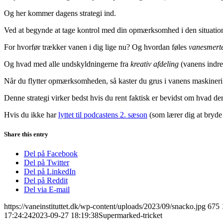
Og her kommer dagens strategi ind.
Ved at begynde at tage kontrol med din opmærksomhed i den situation,
For hvorfør trækker vanen i dig lige nu? Og hvordan føles
vanesmert
Og hvad med alle undskyldningerne fra
kreativ afdeling
(vanens indre
Når du flytter opmærksomheden, så kaster du grus i vanens maskineri
Denne strategi virker bedst hvis du rent faktisk er bevidst om hvad der
Hvis du ikke har
lyttet til podcastens 2. sæson
(som lærer dig at bryde
Share this entry
Del på Facebook
Del på Twitter
Del på LinkedIn
Del på Reddit
Del via E-mail
https://vaneinstituttet.dk/wp-content/uploads/2023/09/snacko.jpg
675
17:24:24
2023-09-27 18:19:38
Supermarked-tricket