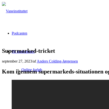
Podcasten
Supermarked-tricket
Til medlemmer
september 27, 2023
/
af
Anders Colding-Jørgensen
Online forløb
Kom igennem supermarkeds-situationen og
Vaneinstituttet LIVE
Bog