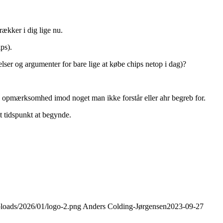
ækker i dig lige nu.
ps).
er og argumenter for bare lige at købe chips netop i dag)?
e sin opmærksomhed imod noget man ikke forstår eller ahr begreb for.
dt tidspunkt at begynde.
uploads/2026/01/logo-2.png
Anders Colding-Jørgensen
2023-09-27