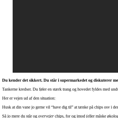
Du kender det sikkert. Du står i supermarkedet og diskuterer med 
Tankerne kredser. Du føler en stærk trang og hovedet fyldes med undsk
Her er vejen ud af den situation:
Husk at din vane jo gerne vil “have dig til” at tænke på chips osv i den
Så jo mere du står og
overvejer
chips, for og imod (eller måske økolog