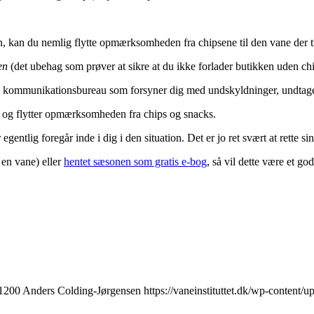
 kan du nemlig flytte opmærksomheden fra chipsene til den vane der tr
en
(det ubehag som prøver at sikre at du ikke forlader butikken uden chi
 kommunikationsbureau som forsyner dig med undskyldninger, undtagels
 og flytter opmærksomheden fra chips og snacks.
 egentlig foregår inde i dig i den situation. Det er jo ret svært at rett
 en vane) eller
hentet sæsonen som gratis e-bog
, så vil dette være et go
1200
Anders Colding-Jørgensen
https://vaneinstituttet.dk/wp-content/