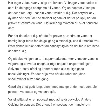
Her tager vi fat, hvor vi slap i 4. lektion. Vi bruger vores viden til
at stille de rigtige spørgsmål til vanen. Og så zoomer vi ind på
det der sker i dig`, når din vane trækker i dig. Det betyder at vi
dykker helt ned i det de følelser og tanker der er på spil, når du
prøver at ændre en vane. Og lærer dig hvordan du skal håndtere
dem.
For det der sker i dig, når du for prøver at ændre en vane, er
nemlig langt mere forudsigeligt og almindeligt, end du måske tror.
Efter denne lektion forstår du sandsynligvis en del mere om hvad
der sker i dig.
Og så skal vi igen en tur i supermarkedet, hvor vi møder vanens
vogtere og prøver at undgå at tage en pose chips med hjem.
Selvom kreativ afdeling kommer med alle mulige gode
undskyldninger. For det er jo ofte når du køber ind, dine
snackevaner bliver sat igang.
Glæd dig til et godt langt afsnit med mange af de mest centrale
pointer i vaneteori og vanearbejde.
Vaneinstituttet er en podcast med adfærdspsykolog Anders
Colding-Jørgensen. Det er også en podcast der handler om